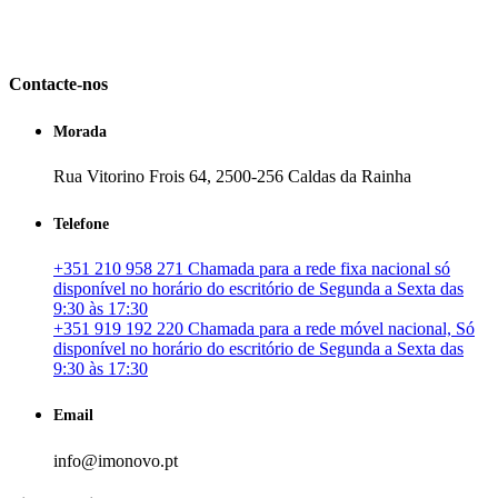
em Portugal. especializada no mercado imobiliário português, apoia
os seus clientes que pretendam adquirir ou investir em imóveis
particulares ou profissionais em Portugal.
Contacte-nos
Morada
Rua Vitorino Frois 64, 2500-256 Caldas da Rainha
Telefone
+351 210 958 271 Chamada para a rede fixa nacional só
disponível no horário do escritório de Segunda a Sexta das
9:30 às 17:30
+351 919 192 220 Chamada para a rede móvel nacional, Só
disponível no horário do escritório de Segunda a Sexta das
9:30 às 17:30
Email
info@imonovo.pt