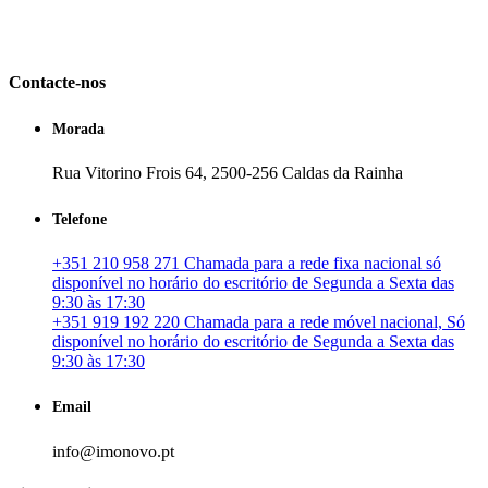
em Portugal. especializada no mercado imobiliário português, apoia
os seus clientes que pretendam adquirir ou investir em imóveis
particulares ou profissionais em Portugal.
Contacte-nos
Morada
Rua Vitorino Frois 64, 2500-256 Caldas da Rainha
Telefone
+351 210 958 271 Chamada para a rede fixa nacional só
disponível no horário do escritório de Segunda a Sexta das
9:30 às 17:30
+351 919 192 220 Chamada para a rede móvel nacional, Só
disponível no horário do escritório de Segunda a Sexta das
9:30 às 17:30
Email
info@imonovo.pt