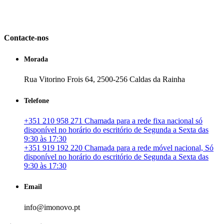
em Portugal. especializada no mercado imobiliário português, apoia
os seus clientes que pretendam adquirir ou investir em imóveis
particulares ou profissionais em Portugal.
Contacte-nos
Morada
Rua Vitorino Frois 64, 2500-256 Caldas da Rainha
Telefone
+351 210 958 271 Chamada para a rede fixa nacional só
disponível no horário do escritório de Segunda a Sexta das
9:30 às 17:30
+351 919 192 220 Chamada para a rede móvel nacional, Só
disponível no horário do escritório de Segunda a Sexta das
9:30 às 17:30
Email
info@imonovo.pt