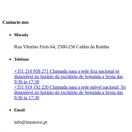
em Portugal. especializada no mercado imobiliário português, apoia
os seus clientes que pretendam adquirir ou investir em imóveis
particulares ou profissionais em Portugal.
Contacte-nos
Morada
Rua Vitorino Frois 64, 2500-256 Caldas da Rainha
Telefone
+351 210 958 271 Chamada para a rede fixa nacional só
disponível no horário do escritório de Segunda a Sexta das
9:30 às 17:30
+351 919 192 220 Chamada para a rede móvel nacional, Só
disponível no horário do escritório de Segunda a Sexta das
9:30 às 17:30
Email
info@imonovo.pt