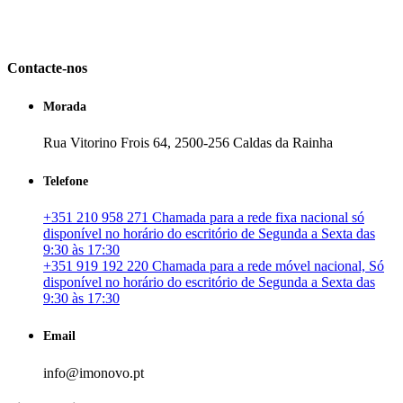
em Portugal. especializada no mercado imobiliário português, apoia
os seus clientes que pretendam adquirir ou investir em imóveis
particulares ou profissionais em Portugal.
Contacte-nos
Morada
Rua Vitorino Frois 64, 2500-256 Caldas da Rainha
Telefone
+351 210 958 271 Chamada para a rede fixa nacional só
disponível no horário do escritório de Segunda a Sexta das
9:30 às 17:30
+351 919 192 220 Chamada para a rede móvel nacional, Só
disponível no horário do escritório de Segunda a Sexta das
9:30 às 17:30
Email
info@imonovo.pt