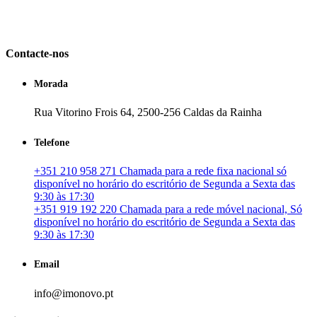
em Portugal. especializada no mercado imobiliário português, apoia
os seus clientes que pretendam adquirir ou investir em imóveis
particulares ou profissionais em Portugal.
Contacte-nos
Morada
Rua Vitorino Frois 64, 2500-256 Caldas da Rainha
Telefone
+351 210 958 271 Chamada para a rede fixa nacional só
disponível no horário do escritório de Segunda a Sexta das
9:30 às 17:30
+351 919 192 220 Chamada para a rede móvel nacional, Só
disponível no horário do escritório de Segunda a Sexta das
9:30 às 17:30
Email
info@imonovo.pt