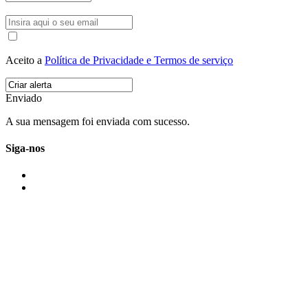
Aceito a
Política de Privacidade e Termos de serviço
Enviado
A sua mensagem foi enviada com sucesso.
Siga-nos
IMONOVO EM 2 PALAVRAS
A imonovo é uma marca de MAJBI Lda. É uma agência imobiliária em Po
ou profissionais em Portugal.