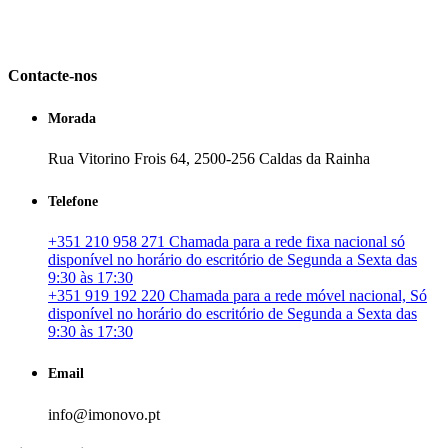
em Portugal. especializada no mercado imobiliário português, apoia
os seus clientes que pretendam adquirir ou investir em imóveis
particulares ou profissionais em Portugal.
Contacte-nos
Morada
Rua Vitorino Frois 64, 2500-256 Caldas da Rainha
Telefone
+351 210 958 271 Chamada para a rede fixa nacional só
disponível no horário do escritório de Segunda a Sexta das
9:30 às 17:30
+351 919 192 220 Chamada para a rede móvel nacional, Só
disponível no horário do escritório de Segunda a Sexta das
9:30 às 17:30
Email
info@imonovo.pt