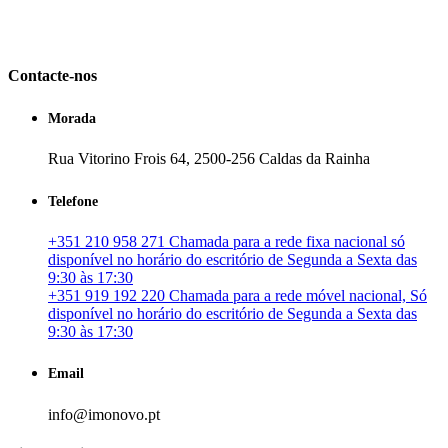
em Portugal. especializada no mercado imobiliário português, apoia
os seus clientes que pretendam adquirir ou investir em imóveis
particulares ou profissionais em Portugal.
Contacte-nos
Morada
Rua Vitorino Frois 64, 2500-256 Caldas da Rainha
Telefone
+351 210 958 271 Chamada para a rede fixa nacional só
disponível no horário do escritório de Segunda a Sexta das
9:30 às 17:30
+351 919 192 220 Chamada para a rede móvel nacional, Só
disponível no horário do escritório de Segunda a Sexta das
9:30 às 17:30
Email
info@imonovo.pt