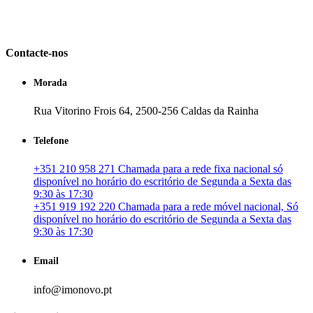
em Portugal. especializada no mercado imobiliário português, apoia
os seus clientes que pretendam adquirir ou investir em imóveis
particulares ou profissionais em Portugal.
Contacte-nos
Morada
Rua Vitorino Frois 64, 2500-256 Caldas da Rainha
Telefone
+351 210 958 271 Chamada para a rede fixa nacional só
disponível no horário do escritório de Segunda a Sexta das
9:30 às 17:30
+351 919 192 220 Chamada para a rede móvel nacional, Só
disponível no horário do escritório de Segunda a Sexta das
9:30 às 17:30
Email
info@imonovo.pt