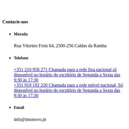
em Portugal. especializada no mercado imobiliário português, apoia
os seus clientes que pretendam adquirir ou investir em imóveis
particulares ou profissionais em Portugal.
Contacte-nos
Morada
Rua Vitorino Frois 64, 2500-256 Caldas da Rainha
Telefone
+351 210 958 271 Chamada para a rede fixa nacional só
disponível no horário do escritório de Segunda a Sexta das
9:30 às 17:30
+351 919 192 220 Chamada para a rede móvel nacional, Só
disponível no horário do escritório de Segunda a Sexta das
9:30 às 17:30
Email
info@imonovo.pt