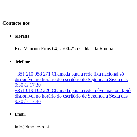
em Portugal. especializada no mercado imobiliário português, apoia
os seus clientes que pretendam adquirir ou investir em imóveis
particulares ou profissionais em Portugal.
Contacte-nos
Morada
Rua Vitorino Frois 64, 2500-256 Caldas da Rainha
Telefone
+351 210 958 271 Chamada para a rede fixa nacional só
disponível no horário do escritório de Segunda a Sexta das
9:30 às 17:30
+351 919 192 220 Chamada para a rede móvel nacional, Só
disponível no horário do escritório de Segunda a Sexta das
9:30 às 17:30
Email
info@imonovo.pt