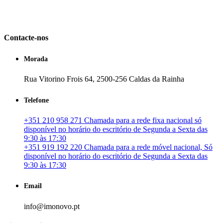
em Portugal. especializada no mercado imobiliário português, apoia
os seus clientes que pretendam adquirir ou investir em imóveis
particulares ou profissionais em Portugal.
Contacte-nos
Morada
Rua Vitorino Frois 64, 2500-256 Caldas da Rainha
Telefone
+351 210 958 271 Chamada para a rede fixa nacional só
disponível no horário do escritório de Segunda a Sexta das
9:30 às 17:30
+351 919 192 220 Chamada para a rede móvel nacional, Só
disponível no horário do escritório de Segunda a Sexta das
9:30 às 17:30
Email
info@imonovo.pt