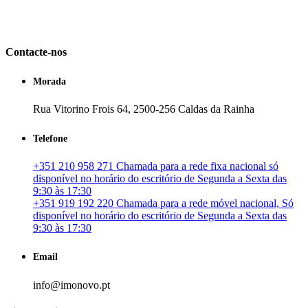
em Portugal. especializada no mercado imobiliário português, apoia
os seus clientes que pretendam adquirir ou investir em imóveis
particulares ou profissionais em Portugal.
Contacte-nos
Morada
Rua Vitorino Frois 64, 2500-256 Caldas da Rainha
Telefone
+351 210 958 271 Chamada para a rede fixa nacional só
disponível no horário do escritório de Segunda a Sexta das
9:30 às 17:30
+351 919 192 220 Chamada para a rede móvel nacional, Só
disponível no horário do escritório de Segunda a Sexta das
9:30 às 17:30
Email
info@imonovo.pt