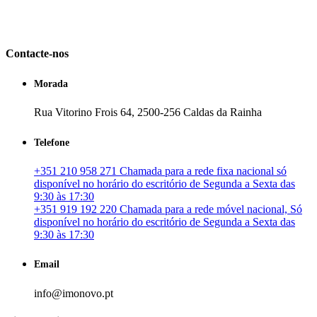
em Portugal. especializada no mercado imobiliário português, apoia
os seus clientes que pretendam adquirir ou investir em imóveis
particulares ou profissionais em Portugal.
Contacte-nos
Morada
Rua Vitorino Frois 64, 2500-256 Caldas da Rainha
Telefone
+351 210 958 271 Chamada para a rede fixa nacional só
disponível no horário do escritório de Segunda a Sexta das
9:30 às 17:30
+351 919 192 220 Chamada para a rede móvel nacional, Só
disponível no horário do escritório de Segunda a Sexta das
9:30 às 17:30
Email
info@imonovo.pt