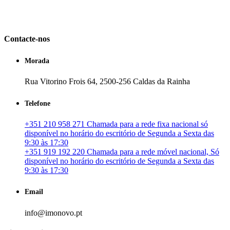
em Portugal. especializada no mercado imobiliário português, apoia
os seus clientes que pretendam adquirir ou investir em imóveis
particulares ou profissionais em Portugal.
Contacte-nos
Morada
Rua Vitorino Frois 64, 2500-256 Caldas da Rainha
Telefone
+351 210 958 271 Chamada para a rede fixa nacional só
disponível no horário do escritório de Segunda a Sexta das
9:30 às 17:30
+351 919 192 220 Chamada para a rede móvel nacional, Só
disponível no horário do escritório de Segunda a Sexta das
9:30 às 17:30
Email
info@imonovo.pt