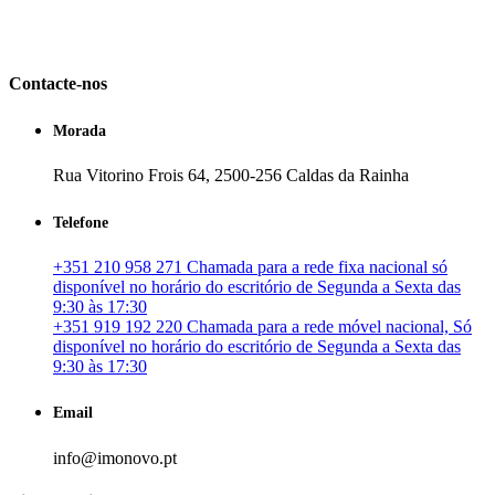
em Portugal. especializada no mercado imobiliário português, apoia
os seus clientes que pretendam adquirir ou investir em imóveis
particulares ou profissionais em Portugal.
Contacte-nos
Morada
Rua Vitorino Frois 64, 2500-256 Caldas da Rainha
Telefone
+351 210 958 271 Chamada para a rede fixa nacional só
disponível no horário do escritório de Segunda a Sexta das
9:30 às 17:30
+351 919 192 220 Chamada para a rede móvel nacional, Só
disponível no horário do escritório de Segunda a Sexta das
9:30 às 17:30
Email
info@imonovo.pt