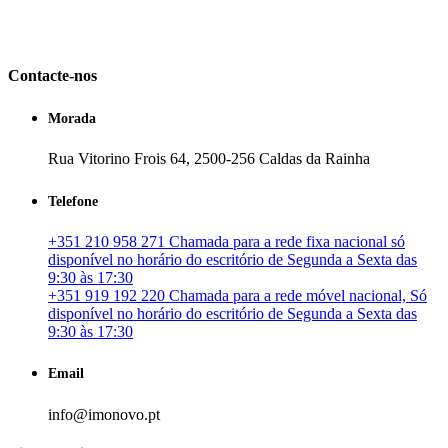
em Portugal. especializada no mercado imobiliário português, apoia
os seus clientes que pretendam adquirir ou investir em imóveis
particulares ou profissionais em Portugal.
Contacte-nos
Morada
Rua Vitorino Frois 64, 2500-256 Caldas da Rainha
Telefone
+351 210 958 271 Chamada para a rede fixa nacional só
disponível no horário do escritório de Segunda a Sexta das
9:30 às 17:30
+351 919 192 220 Chamada para a rede móvel nacional, Só
disponível no horário do escritório de Segunda a Sexta das
9:30 às 17:30
Email
info@imonovo.pt