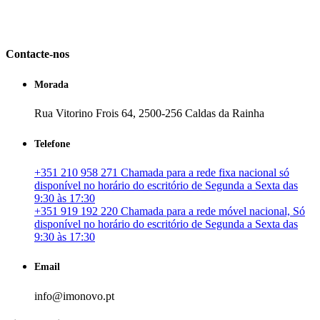
em Portugal. especializada no mercado imobiliário português, apoia
os seus clientes que pretendam adquirir ou investir em imóveis
particulares ou profissionais em Portugal.
Contacte-nos
Morada
Rua Vitorino Frois 64, 2500-256 Caldas da Rainha
Telefone
+351 210 958 271 Chamada para a rede fixa nacional só
disponível no horário do escritório de Segunda a Sexta das
9:30 às 17:30
+351 919 192 220 Chamada para a rede móvel nacional, Só
disponível no horário do escritório de Segunda a Sexta das
9:30 às 17:30
Email
info@imonovo.pt