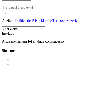
Aceito a
Política de Privacidade e Termos de serviço
Enviado
A sua mensagem foi enviada com sucesso.
Siga-nos
IMONOVO EM 2 PALAVRAS
A imonovo é uma marca de MAJBI Lda. É uma agência imobiliária em Po
ou profissionais em Portugal.