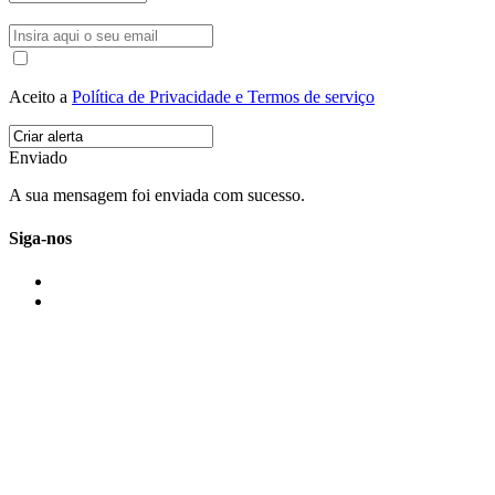
Aceito a
Política de Privacidade e Termos de serviço
Enviado
A sua mensagem foi enviada com sucesso.
Siga-nos
IMONOVO EM 2 PALAVRAS
A imonovo é uma marca de MAJBI Lda. É uma agência imobiliária em Po
ou profissionais em Portugal.