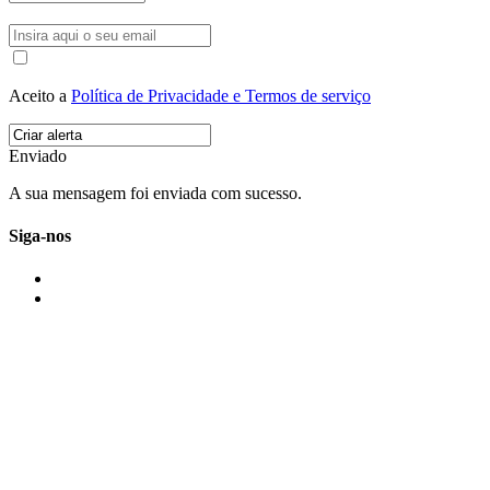
Aceito a
Política de Privacidade e Termos de serviço
Enviado
A sua mensagem foi enviada com sucesso.
Siga-nos
IMONOVO EM 2 PALAVRAS
A imonovo é uma marca de MAJBI Lda. É uma agência imobiliária em Po
ou profissionais em Portugal.