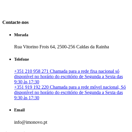
em Portugal. especializada no mercado imobiliário português, apoia
os seus clientes que pretendam adquirir ou investir em imóveis
particulares ou profissionais em Portugal.
Contacte-nos
Morada
Rua Vitorino Frois 64, 2500-256 Caldas da Rainha
Telefone
+351 210 958 271 Chamada para a rede fixa nacional só
disponível no horário do escritório de Segunda a Sexta das
9:30 às 17:30
+351 919 192 220 Chamada para a rede móvel nacional, Só
disponível no horário do escritório de Segunda a Sexta das
9:30 às 17:30
Email
info@imonovo.pt