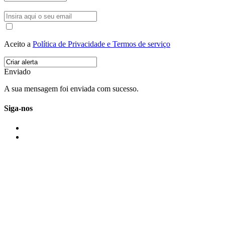
Aceito a
Política de Privacidade e Termos de serviço
Enviado
A sua mensagem foi enviada com sucesso.
Siga-nos
IMONOVO EM 2 PALAVRAS
A imonovo é uma marca de MAJBI Lda. É uma agência imobiliária em Po
ou profissionais em Portugal.