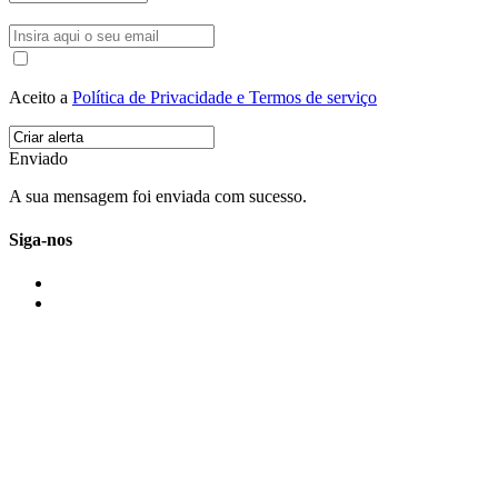
Aceito a
Política de Privacidade e Termos de serviço
Enviado
A sua mensagem foi enviada com sucesso.
Siga-nos
IMONOVO EM 2 PALAVRAS
A imonovo é uma marca de MAJBI Lda. É uma agência imobiliária em Po
ou profissionais em Portugal.