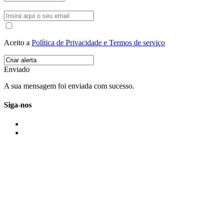
Aceito a
Política de Privacidade e Termos de serviço
Enviado
A sua mensagem foi enviada com sucesso.
Siga-nos
IMONOVO EM 2 PALAVRAS
A imonovo é uma marca de MAJBI Lda. É uma agência imobiliária em Po
ou profissionais em Portugal.