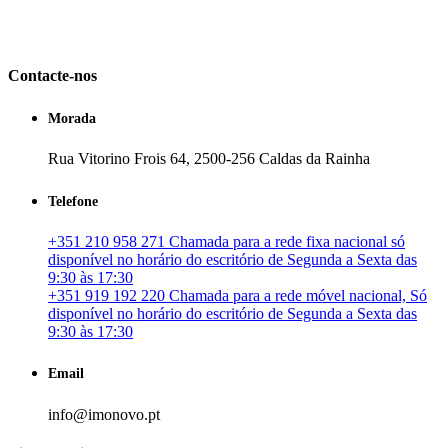
em Portugal. especializada no mercado imobiliário português, apoia
os seus clientes que pretendam adquirir ou investir em imóveis
particulares ou profissionais em Portugal.
Contacte-nos
Morada
Rua Vitorino Frois 64, 2500-256 Caldas da Rainha
Telefone
+351 210 958 271 Chamada para a rede fixa nacional só
disponível no horário do escritório de Segunda a Sexta das
9:30 às 17:30
+351 919 192 220 Chamada para a rede móvel nacional, Só
disponível no horário do escritório de Segunda a Sexta das
9:30 às 17:30
Email
info@imonovo.pt