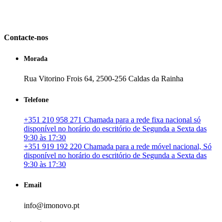
em Portugal. especializada no mercado imobiliário português, apoia
os seus clientes que pretendam adquirir ou investir em imóveis
particulares ou profissionais em Portugal.
Contacte-nos
Morada
Rua Vitorino Frois 64, 2500-256 Caldas da Rainha
Telefone
+351 210 958 271 Chamada para a rede fixa nacional só
disponível no horário do escritório de Segunda a Sexta das
9:30 às 17:30
+351 919 192 220 Chamada para a rede móvel nacional, Só
disponível no horário do escritório de Segunda a Sexta das
9:30 às 17:30
Email
info@imonovo.pt