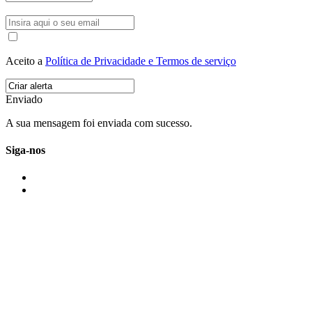
Aceito a
Política de Privacidade e Termos de serviço
Enviado
A sua mensagem foi enviada com sucesso.
Siga-nos
IMONOVO EM 2 PALAVRAS
A imonovo é uma marca de MAJBI Lda. É uma agência imobiliária em Po
ou profissionais em Portugal.