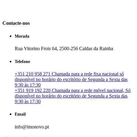
em Portugal. especializada no mercado imobiliário português, apoia
os seus clientes que pretendam adquirir ou investir em imóveis
particulares ou profissionais em Portugal.
Contacte-nos
Morada
Rua Vitorino Frois 64, 2500-256 Caldas da Rainha
Telefone
+351 210 958 271 Chamada para a rede fixa nacional só
disponível no horário do escritório de Segunda a Sexta das
9:30 às 17:30
+351 919 192 220 Chamada para a rede móvel nacional, Só
disponível no horário do escritório de Segunda a Sexta das
9:30 às 17:30
Email
info@imonovo.pt