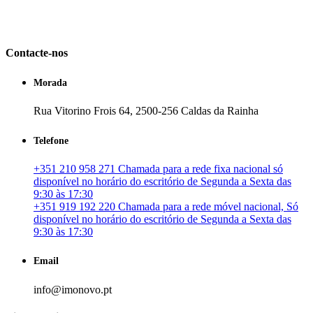
em Portugal. especializada no mercado imobiliário português, apoia
os seus clientes que pretendam adquirir ou investir em imóveis
particulares ou profissionais em Portugal.
Contacte-nos
Morada
Rua Vitorino Frois 64, 2500-256 Caldas da Rainha
Telefone
+351 210 958 271 Chamada para a rede fixa nacional só
disponível no horário do escritório de Segunda a Sexta das
9:30 às 17:30
+351 919 192 220 Chamada para a rede móvel nacional, Só
disponível no horário do escritório de Segunda a Sexta das
9:30 às 17:30
Email
info@imonovo.pt