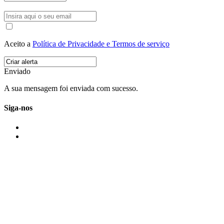
Aceito a
Política de Privacidade e Termos de serviço
Enviado
A sua mensagem foi enviada com sucesso.
Siga-nos
IMONOVO EM 2 PALAVRAS
A imonovo é uma marca de MAJBI Lda. É uma agência imobiliária em Po
ou profissionais em Portugal.