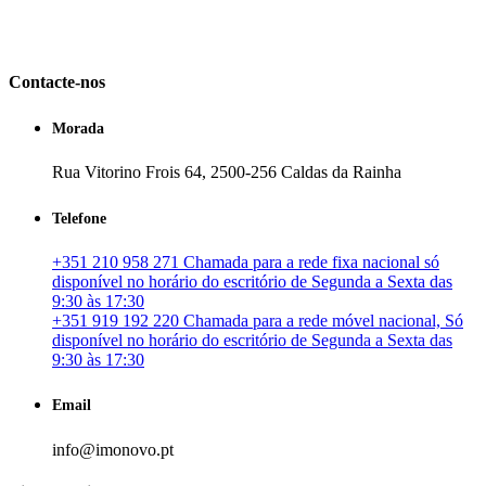
em Portugal. especializada no mercado imobiliário português, apoia
os seus clientes que pretendam adquirir ou investir em imóveis
particulares ou profissionais em Portugal.
Contacte-nos
Morada
Rua Vitorino Frois 64, 2500-256 Caldas da Rainha
Telefone
+351 210 958 271 Chamada para a rede fixa nacional só
disponível no horário do escritório de Segunda a Sexta das
9:30 às 17:30
+351 919 192 220 Chamada para a rede móvel nacional, Só
disponível no horário do escritório de Segunda a Sexta das
9:30 às 17:30
Email
info@imonovo.pt