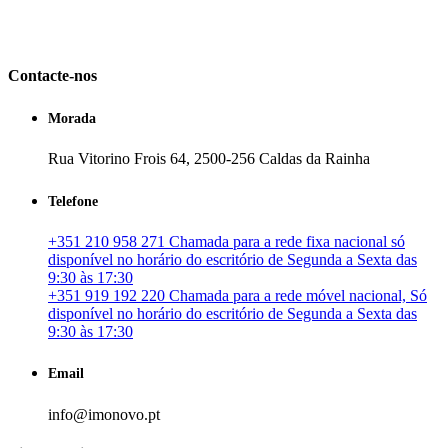
em Portugal. especializada no mercado imobiliário português, apoia
os seus clientes que pretendam adquirir ou investir em imóveis
particulares ou profissionais em Portugal.
Contacte-nos
Morada
Rua Vitorino Frois 64, 2500-256 Caldas da Rainha
Telefone
+351 210 958 271 Chamada para a rede fixa nacional só
disponível no horário do escritório de Segunda a Sexta das
9:30 às 17:30
+351 919 192 220 Chamada para a rede móvel nacional, Só
disponível no horário do escritório de Segunda a Sexta das
9:30 às 17:30
Email
info@imonovo.pt