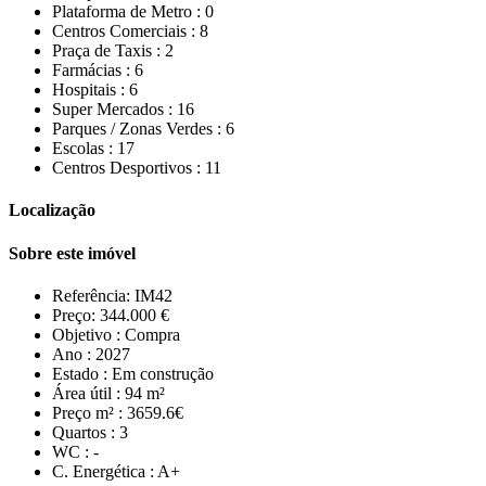
Plataforma de Metro :
0
Centros Comerciais :
8
Praça de Taxis :
2
Farmácias :
6
Hospitais :
6
Super Mercados :
16
Parques / Zonas Verdes :
6
Escolas :
17
Centros Desportivos :
11
Localização
Sobre este imóvel
Referência:
IM42
Preço:
344.000 €
Objetivo :
Compra
Ano :
2027
Estado :
Em construção
Área útil :
94 m²
Preço m² :
3659.6€
Quartos :
3
WC :
-
C. Energética :
A+