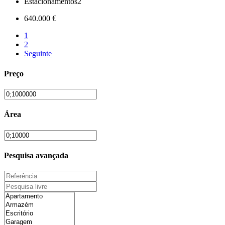
Estacionamentos
2
640.000 €
1
2
Seguinte
Preço
Área
Pesquisa avançada