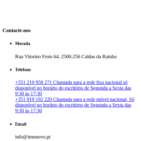
A imonovo é uma marca de MAJBI Lda. É uma agência imobiliária
em Portugal. especializada no mercado imobiliário português, apoia
os seus clientes que pretendam adquirir ou investir em imóveis
particulares ou profissionais em Portugal.
Contacte-nos
Morada
Rua Vitorino Frois 64, 2500-256 Caldas da Rainha
Telefone
+351 210 958 271 Chamada para a rede fixa nacional só
disponível no horário do escritório de Segunda a Sexta das
9:30 às 17:30
+351 919 192 220 Chamada para a rede móvel nacional, Só
disponível no horário do escritório de Segunda a Sexta das
9:30 às 17:30
Email
info@imonovo.pt